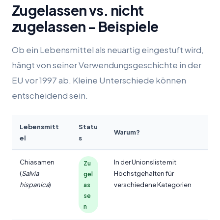
Zugelassen vs. nicht
zugelassen – Beispiele
Ob ein Lebensmittel als neuartig eingestuft wird,
hängt von seiner Verwendungsgeschichte in der
EU vor 1997 ab. Kleine Unterschiede können
entscheidend sein.
Lebensmitt
Statu
Warum?
el
s
Chiasamen
In der Unionsliste mit
Zu
(
Salvia
Höchstgehalten für
gel
hispanica
)
verschiedene Kategorien
as
se
n