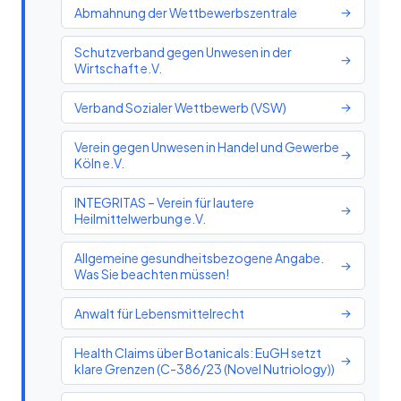
Abmahnung der Wettbewerbszentrale
→
Schutzverband gegen Unwesen in der
→
Wirtschaft e.V.
Verband Sozialer Wettbewerb (VSW)
→
Verein gegen Unwesen in Handel und Gewerbe
→
Köln e.V.
INTEGRITAS – Verein für lautere
→
Heilmittelwerbung e.V.
Allgemeine gesundheitsbezogene Angabe.
→
Was Sie beachten müssen!
Anwalt für Lebensmittelrecht
→
Health Claims über Botanicals: EuGH setzt
→
klare Grenzen (C-386/23 (Novel Nutriology))