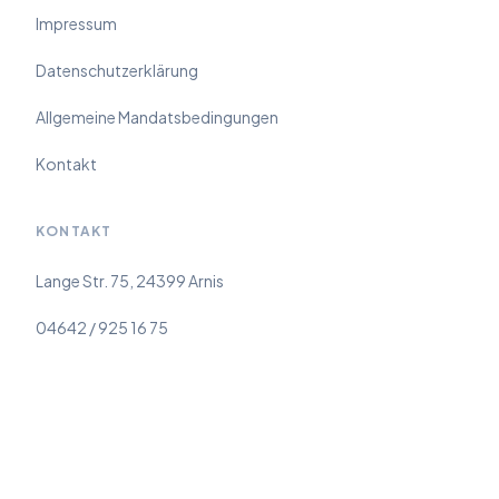
Impressum
Datenschutzerklärung
Allgemeine Mandatsbedingungen
Kontakt
KONTAKT
Lange Str. 75, 24399 Arnis
04642 / 925 16 75
anwalt@bohillebrand.de
Mo–Fr: 09:00 – 19:00 Uhr