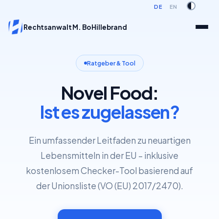
DE
EN
Rechtsanwalt M. Bo Hillebrand
Ratgeber & Tool
Novel Food:
Ist es zugelassen?
Ein umfassender Leitfaden zu neuartigen
Lebensmitteln in der EU – inklusive
kostenlosem Checker-Tool basierend auf
der Unionsliste (VO (EU) 2017/2470).