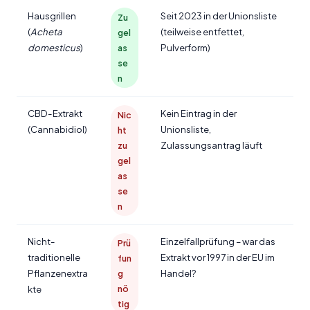
Hausgrillen
Seit 2023 in der Unionsliste
Zu
(
Acheta
(teilweise entfettet,
gel
domesticus
)
Pulverform)
as
se
n
CBD-Extrakt
Kein Eintrag in der
Nic
(Cannabidiol)
Unionsliste,
ht
Zulassungsantrag läuft
zu
gel
as
se
n
Nicht-
Einzelfallprüfung – war das
Prü
traditionelle
Extrakt vor 1997 in der EU im
fun
Pflanzenextra
Handel?
g
kte
nö
tig