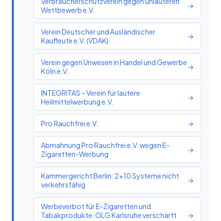
Verbraucherschutzverein gegen unlauteren
→
Wettbewerb e.V.
Verein Deutscher und Ausländischer
→
Kaufleute e.V. (VDAK)
Verein gegen Unwesen in Handel und Gewerbe
→
Köln e.V.
INTEGRITAS – Verein für lautere
→
Heilmittelwerbung e.V.
Pro Rauchfrei e.V.
→
Abmahnung Pro Rauchfrei e.V. wegen E-
→
Zigaretten-Werbung
Kammergericht Berlin: 2+10 Systeme nicht
→
verkehrsfähig
Werbeverbot für E-Zigaretten und
Tabakprodukte: OLG Karlsruhe verschärft
→